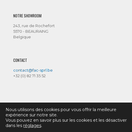
NOTRE SHOWROOM
243, rue de Rochefort
5570 - BEAURAING
Belgique
CONTACT
contact@fac-sprl.be
+32 (0) 82 71 35 52
Nous utilisons des cookies pour vous offrir la meilleure
expérience sur notre site.
Vous pouvez en savoir plus sur les cookies et les désactiver
©2026 Famenne-Ardenne-Châssis |
Mentions légales
dans les
réglages
.
|
Inside-communication