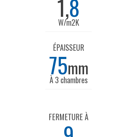
1,
8
W/m2K
ÉPAISSEUR
75
mm
À 3 chambres
FERMETURE À
9