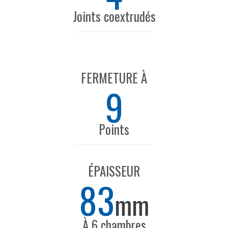
Joints coextrudés
FERMETURE À
9
Points
ÉPAISSEUR
83
mm
À 6 chambres